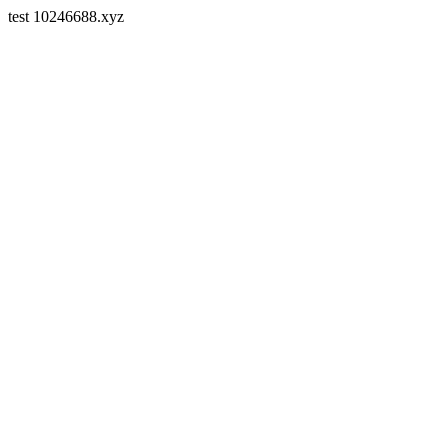
test 10246688.xyz